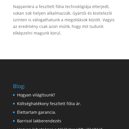
Napjainkra a feszített fólia technológiája elterjedt,
sokan sok helyen alkalmazzák. Gyártói és kivitelezői
szinten is válogathatunk a megoldások között. Vagyis
az eredmény csak azon múlik, hogy mit tudunk
elképzelni magunk körül.
Blog:
Hogyan világítsunk?
Költséghatékony feszített fólia ár.
Élettartam garancia.
Barrisol lakberendezés