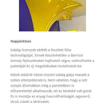
Napjainkban
Sokáig licenszek védték a feszített fólia
technológiáját. Ennek köszönhetően a Barrisol
komoly fejlesztéseket hajthatott végre, szélesíthette a
palettáját és új megoldásokat mutathatott be.
Másik oldalról nézve viszont sokáig gátja maradt a
széles elterjedésnek is. Nem véletlen, hogy a volt
szovjet államokban még a panelekben is
előszeretettel alkalmazzák, ott ez kevésbé volt gond.
Ez is mutatja az anyag használhatóságát, egyszerű,
olcsó, növeli a térérzetet.