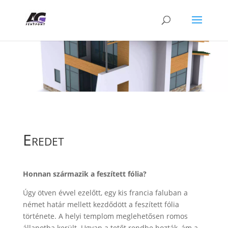
Eredet
Honnan származik a feszített fólia?
Úgy ötven évvel ezelőtt, egy kis francia faluban a
német határ mellett kezdődött a feszített fólia
története. A helyi templom meglehetősen romos
állapotba került. Ugyan a tetőt rendbe hozták, ám a