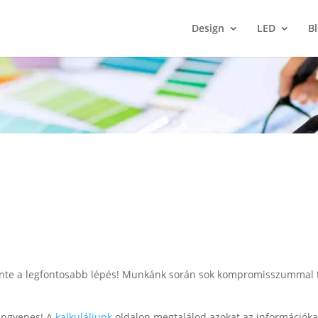
Design
LED
B
inte a legfontosabb lépés! Munkánk során sok kompromisszummal ta
 ingyenes! A
kalkuláljunk
oldalon megtalálod azokat az információkat