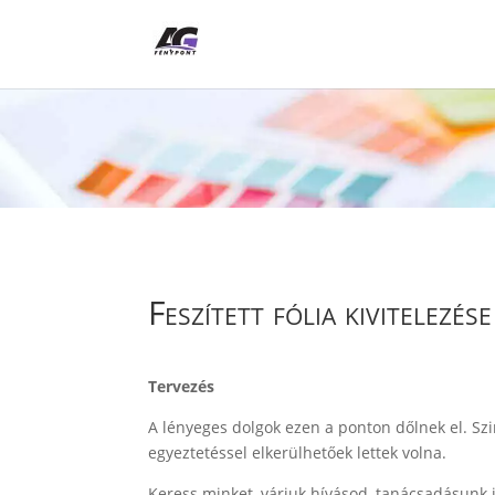
Feszített fólia kivitelezése
Tervezés
A lényeges dolgok ezen a ponton dőlnek el. Sz
egyeztetéssel elkerülhetőek lettek volna.
Keress minket, várjuk hívásod, tanácsadásunk