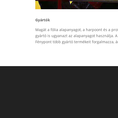
Gyártók
Magát a fólia alapanyagot, a harpoont és a profi
gyártó is ugyanazt az alapanyagot használja. A 
Fénypont több gyártó termékeit forgalmazza, 