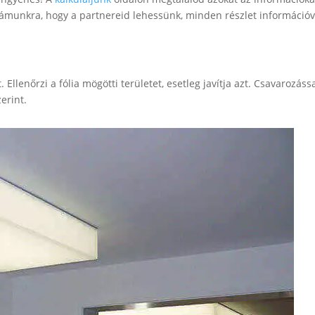
munkra, hogy a partnereid lehessünk, minden részlet információva
t. Ellenőrzi a fólia mögötti területet, esetleg javítja azt. Csavarozá
zerint.