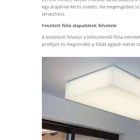
egy árajánlat kérés esetén. Ha megengeded szá
tervezhess.
Feszített fólia alapadatok felvétele
A kivitelező felveszi a kifeszítendő fólia méreté
profiljait és megrendeli a fóliát egyedi méret s