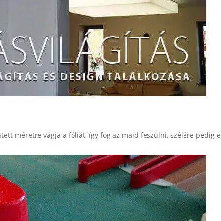
tett méretre vágja a fóliát, így fog az majd feszülni, szélére pedig