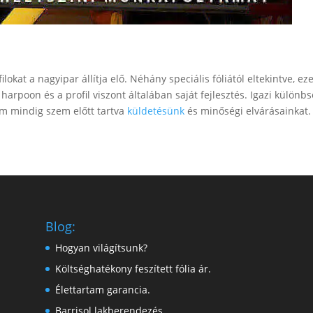
lokat a nagyipar állítja elő. Néhány speciális fóliától eltekintve, e
harpoon és a profil viszont általában saját fejlesztés. Igazi különb
ám mindig szem előtt tartva
küldetésünk
és minőségi elvárásainkat.
Blog:
Hogyan világítsunk?
Költséghatékony feszített fólia ár.
Élettartam garancia.
Barrisol lakberendezés