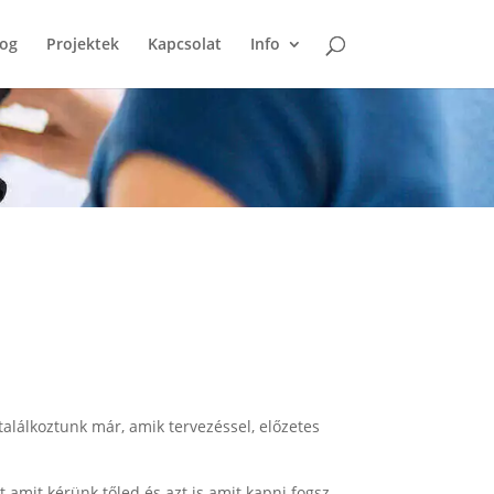
log
Projektek
Kapcsolat
Info
lálkoztunk már, amik tervezéssel, előzetes
 amit kérünk tőled és azt is amit kapni fogsz