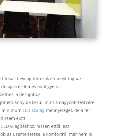
ett fóliás bevilágítók örök élményt fognak
 dologra érdemes odafigyelni.
zethez, a designhoz.
majdnem annyiba kerül, mint a nagyobb testvére.
gy minimum
LED-szalag
mennyiséget, de a tér
d szem előtt.
LED világításhoz, hiszen ettől lesz
óbb az üzemeltetése, a komfortról már nem is