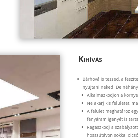
Kihívás
Bárhová is teszed, a feszít
nyújtani neked! De néhány
Alkalmazkodjon a környe
Ne akarj kis felületet, 
A felület meghatároz e
fényáram igényét is tarts
Ragaszkodj a szabályzott 
hosszútávon sokkal olcs