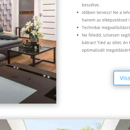
beszélve.
Időben tervezz! Ne a le
hanem az elképzelésed ir
Technikai megvalósításr
Ne feledd, szívesen segí
bátran! Tiéd az ötlet, én
optimalizált megoldásért
Vis