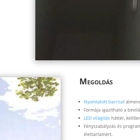
Megoldás
Nyomtatott barrisol
álmenny
Formája igazítható a bevilá
LED világítás
háttér, kellőe
Fényszabályzás és program
élettartamért.