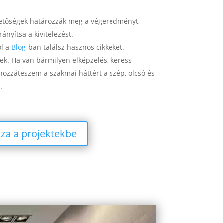
hetőségek határozzák meg a végeredményt,
ányítsa a kivitelezést.
ól a
Blog
-ban találsz hasznos cikkeket.
tek. Ha van bármilyen elképzelés, keress
 hozzáteszem a szakmai háttért a szép, olcsó és
.
sza a projektekbe