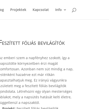
log
Projektek
Kapcsolat
Info
Feszített fóliás bevilágítók
Az emberi szem a napfényhez szokott, így a
napsütötte környezetben érzi magát
komfortosan. Azonban nem süt mindig a nap,
esténként hazaérve ezt már ritkán
tapasztalhatjuk meg. Ez irányú vágyunkra
született meg a feszített fóliás bevilágítók
gondolata. Létrehozni egy olyan mesterséges
ablakot, mely a napsütés hatását kelti életre,
függetlenül a napszaktól.
Projekt:
Feszített fóliás bevilágítók