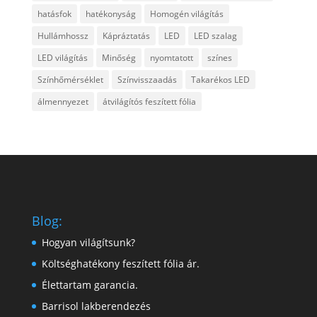
hatásfok
hatékonyság
Homogén világítás
Hullámhossz
Kápráztatás
LED
LED szalag
LED világítás
Minőség
nyomtatott
színes
Színhőmérséklet
Színvisszaadás
Takarékos LED
álmennyezet
átvilágítós feszített fólia
Blog:
Hogyan világítsunk?
Költséghatékony feszített fólia ár.
Élettartam garancia.
Barrisol lakberendezés