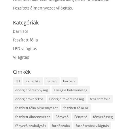
Feszített álmennyezet világítás.
Kategóriák
barrisol
feszített fólia
LED világítás
Világítás
Címkék
3D
akusztika
barisol
barrisol
energiahatékonyság
Energia hatékonyság
energiatakarékos
Energia takarékosság
feszített fólia
feszített fólia álmennyezet
feszített fólia ár
feszített álmennyezet
Fénycső
Fényerő
fényerősség
fényerő szabályzás
fürdőszoba
fürdőszobai világítás