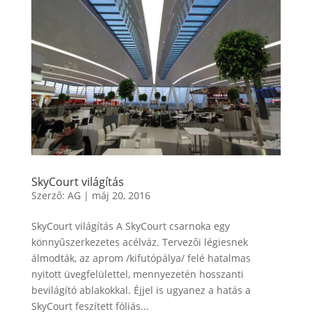
SkyCourt világítás
Szerző:
AG
|
máj 20, 2016
SkyCourt világítás A SkyCourt csarnoka egy
könnyűszerkezetes acélváz. Tervezői légiesnek
álmodták, az aprom /kifutópálya/ felé hatalmas
nyitott üvegfelülettel, mennyezetén hosszanti
bevilágító ablakokkal. Éjjel is ugyanez a hatás a
SkyCourt feszített fóliás...